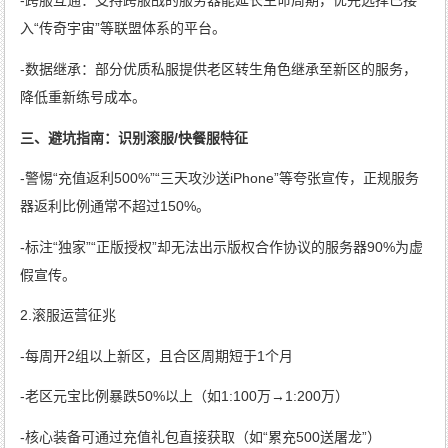
-跨服互通：支持跨服战的服务器能延长生命周期，优先选择已接
入“传奇宇宙”等联盟体系的平台。
-数据继承：部分优质私服提供老区转生角色继承至新区的服务，
降低重新练号成本。
三、避坑指南：识别滚服/快餐服特征
-警惕“充值返利500%”“三天攻沙送iPhone”等夸张宣传，正规服务
器返利比例通常不超过150%。
-标注“独家”“正版授权”却无法出示版权合作协议的服务器90%为虚
假宣传。
2.滚服运营征兆
-每周开2组以上新区，且合区周期短于1个月
-老区元宝比例暴跌50%以上（如1:100万→1:200万）
-核心装备可通过充值礼包直接获取（如“累充500送屠龙”）