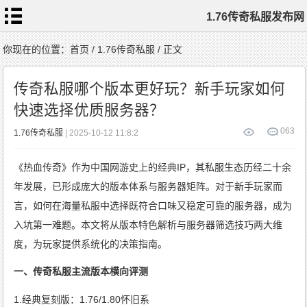
1.76传奇私服发布网
首
你现在的位置：
首页
/
1.76传奇私服
/ 正文
页
1.76
传
传奇私服哪个版本更好玩？新手玩家如何
奇
私
服
快速选择优质服务器？
1.76
复
古
传
0
63
1.76传奇私服
| 2025-10-12 11:8:2
奇
1.76
精
品
传
《热血传奇》作为中国网游史上的经典IP，其私服生态历经二十余
奇
新
开
1.76
年发展，已形成庞大的版本体系与服务器矩阵。对于新手玩家而
传
奇
标
言，如何在海量私服中选择既符合口味又稳定可靠的服务器，成为
签
云
入坑第一难题。本文将从版本特色解析与服务器筛选技巧两大维
度，为玩家提供系统化的决策指南。
一、传奇私服主流版本横向评测
1.经典复刻版：1.76/1.80怀旧系