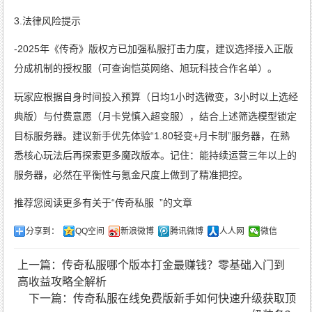
3.法律风险提示
-2025年《传奇》版权方已加强私服打击力度，建议选择接入正版
分成机制的授权服（可查询恺英网络、旭玩科技合作名单）。
玩家应根据自身时间投入预算（日均1小时选微变，3小时以上选经
典版）与付费意愿（月卡党慎入超变服），结合上述筛选模型锁定
目标服务器。建议新手优先体验“1.80轻变+月卡制”服务器，在熟
悉核心玩法后再探索更多魔改版本。记住：能持续运营三年以上的
服务器，必然在平衡性与氪金尺度上做到了精准把控。
推荐您阅读更多有关于“
传奇私服
”的文章
分享到：
QQ空间
新浪微博
腾讯微博
人人网
微信
上一篇：传奇私服哪个版本打金最赚钱？零基础入门到
高收益攻略全解析
下一篇：传奇私服在线免费版新手如何快速升级获取顶