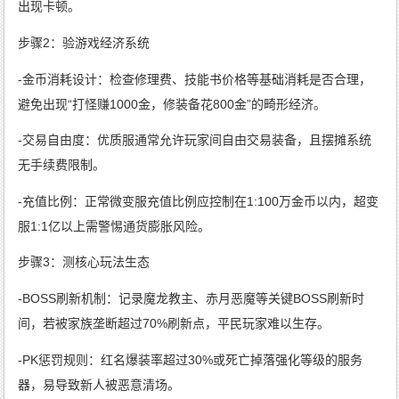
出现卡顿。
步骤2：验游戏经济系统
-金币消耗设计：检查修理费、技能书价格等基础消耗是否合理，
避免出现“打怪赚1000金，修装备花800金”的畸形经济。
-交易自由度：优质服通常允许玩家间自由交易装备，且摆摊系统
无手续费限制。
-充值比例：正常微变服充值比例应控制在1:100万金币以内，超变
服1:1亿以上需警惕通货膨胀风险。
步骤3：测核心玩法生态
-BOSS刷新机制：记录魔龙教主、赤月恶魔等关键BOSS刷新时
间，若被家族垄断超过70%刷新点，平民玩家难以生存。
-PK惩罚规则：红名爆装率超过30%或死亡掉落强化等级的服务
器，易导致新人被恶意清场。