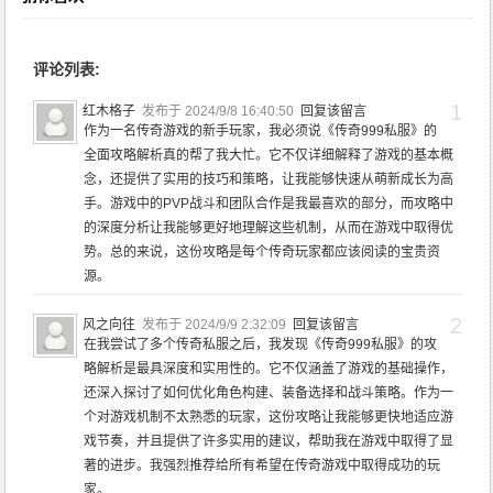
评论列表:
1
红木格子
发布于 2024/9/8 16:40:50
回复该留言
作为一名传奇游戏的新手玩家，我必须说《传奇999私服》的
全面攻略解析真的帮了我大忙。它不仅详细解释了游戏的基本概
念，还提供了实用的技巧和策略，让我能够快速从萌新成长为高
手。游戏中的PVP战斗和团队合作是我最喜欢的部分，而攻略中
的深度分析让我能够更好地理解这些机制，从而在游戏中取得优
势。总的来说，这份攻略是每个传奇玩家都应该阅读的宝贵资
源。
2
风之向往
发布于 2024/9/9 2:32:09
回复该留言
在我尝试了多个传奇私服之后，我发现《传奇999私服》的攻
略解析是最具深度和实用性的。它不仅涵盖了游戏的基础操作，
还深入探讨了如何优化角色构建、装备选择和战斗策略。作为一
个对游戏机制不太熟悉的玩家，这份攻略让我能够更快地适应游
戏节奏，并且提供了许多实用的建议，帮助我在游戏中取得了显
著的进步。我强烈推荐给所有希望在传奇游戏中取得成功的玩
家。