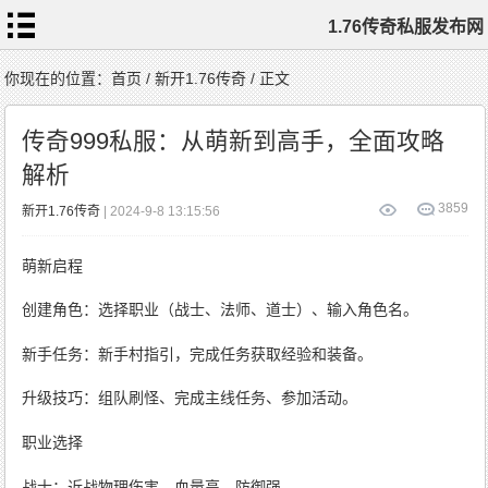
1.76传奇私服发布网
首
你现在的位置：
首页
/
新开1.76传奇
/ 正文
页
1.76
传
传奇999私服：从萌新到高手，全面攻略
奇
私
服
解析
1.76
复
古
传
3
859
新开1.76传奇
| 2024-9-8 13:15:56
奇
1.76
精
品
传
萌新启程
奇
新
开
1.76
传
创建角色：选择职业（战士、法师、道士）、输入角色名。
奇
标
签
云
新手任务：新手村指引，完成任务获取经验和装备。
升级技巧：组队刷怪、完成主线任务、参加活动。
职业选择
战士：近战物理伤害，血量高，防御强。