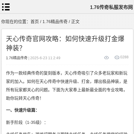
1.76传奇私服发布网
首
你现在的位置：
首页
/
1.76精品传奇
/ 正文
页
1.76
传
天心传奇官网攻略：如何快速升级打金爆
奇
私
服
神装？
1.76
复
古
传
0
288
1.76精品传奇
| 2025-6-23 11:2:49
奇
1.76
精
品
传
作为一款经典传奇的复刻版本，天心传奇吸引了众多老玩家和新玩
奇
新
开
1.76
家的加入。如何在天心传奇中快速升级、打金，爆出极品神装，是
传
奇
标
所有玩家都关心的问题。下面为大家奉上最新最全面的专业攻略，
签
云
助你玩转天心传奇！
一、快速升级篇：
新手阶段（1-35级）：