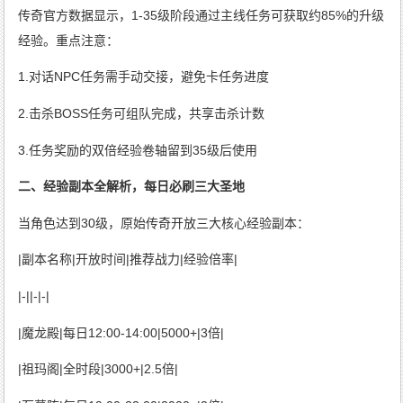
传奇官方数据显示，1-35级阶段通过主线任务可获取约85%的升级
经验。重点注意：
1.对话NPC任务需手动交接，避免卡任务进度
2.击杀BOSS任务可组队完成，共享击杀计数
3.任务奖励的双倍经验卷轴留到35级后使用
二、经验副本全解析，每日必刷三大圣地
当角色达到30级，原始传奇开放三大核心经验副本：
|副本名称|开放时间|推荐战力|经验倍率|
|-||-|-|
|魔龙殿|每日12:00-14:00|5000+|3倍|
|祖玛阁|全时段|3000+|2.5倍|