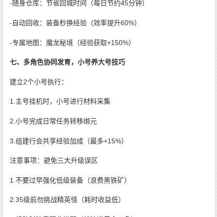
-随身仓库：节省回城时间（每日节约45分钟）
-自动回收：装备秒换经验（效率提升60%）
-专属地图：魔龙秘境（经验获取+150%）
七、多角色协同发育，小号养大号技巧
建立2个小号执行：
1.主号挂机时，小号进行材料采集
2.小号完成日常任务转移绑元
3.组建行会共享经验加成（最多+15%）
注意事项：避免三大升级误区
1.不要过早强化低级装备（浪费黑铁矿）
2.35级前勿挑战精英怪（耗时收益低）