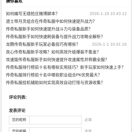
猜你喜欢
如何编写无错抢庄赌博脚本？
2026-1-18 10:43:12
道士带月灵组合在传奇私服中如何快速提升战力？
传奇私服新手如何快速提升战斗力与装备品质？
2026-1-13 10:43:28
传奇私服新手如何快速刷装备与提升战力攻略全解析？
2026-1-5 19:56:55
龙腾传奇私服新手玩家必备技巧有哪些？
2026-1-5 19:52:31
2026-1-1 10:41:16
良心传奇私服新手攻略？如何高效升级爆装不氪金？
攻速版传奇私服新手如何快速提升攻速属性并称霸全服？
2025-12-31 10:45:34
传奇私服排行榜前十名有哪些实用技巧？新手玩家如何快速上手？
2025-12-29 10:43:33
传奇私服排行榜前十名中哪些职业组合PK优势最大？
2025-12-24 10:45:44
传奇私服挂机辅助如何实现高效自动打怪与资源收集？
2025-12-24 10:43:33
2025-12-24 10:41:22
评论列表:
发表评论
您的昵称
必填
您的邮箱
选填