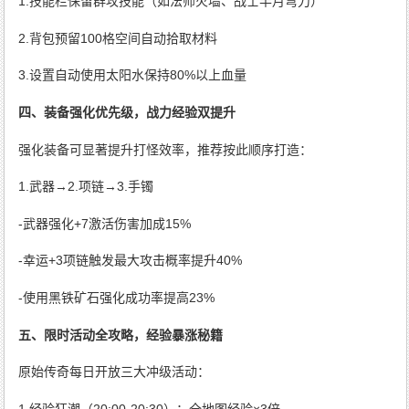
1.技能栏保留群攻技能（如法师火墙、战士半月弯刀）
2.背包预留100格空间自动拾取材料
3.设置自动使用太阳水保持80%以上血量
四、装备强化优先级，战力经验双提升
强化装备可显著提升打怪效率，推荐按此顺序打造：
1.武器→2.项链→3.手镯
-武器强化+7激活伤害加成15%
-幸运+3项链触发最大攻击概率提升40%
-使用黑铁矿石强化成功率提高23%
五、限时活动全攻略，经验暴涨秘籍
原始传奇每日开放三大冲级活动：
1.经验狂潮（20:00-20:30）：全地图经验×3倍