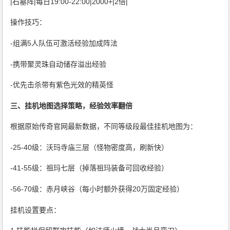
|石墓阵|每日19:00-22:00|2000+|2倍|
操作技巧：
-组满5人队伍可激活经验加成阵法
-携带聚灵珠自动储存溢出经验
-优先击杀带有紫色光效的精英怪
三、挂机地图选择策略，经验效率翻倍
根据原始传奇官网最新数据，不同等级段最佳挂机地图为：
-25-40级：沃玛寺庙三层（怪物密度高，刷新快）
-41-55级：祖玛七层（掉落祖玛装备可回收经验）
-56-70级：赤月峡谷（每小时额外获得20万固定经验）
挂机设置要点：