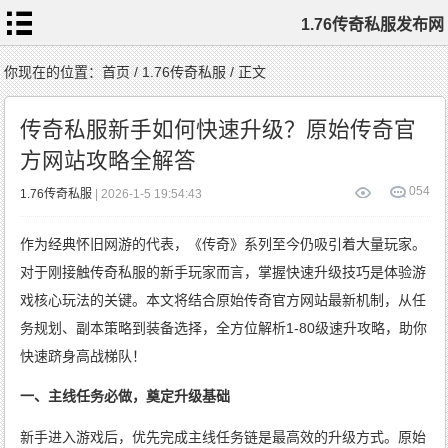
1.76传奇私服发布网
首
你现在的位置：
首页
/
1.76传奇私服
/ 正文
页
1.76
传
传奇私服新手如何快速升级？原始传奇官
奇
私
服
方网站攻略全解答
1.76
复
古
传
0
54
1.76传奇私服
| 2026-1-5 19:54:43
奇
1.76
精
品
传
作为经典怀旧网游的代表，《传奇》系列至今仍吸引着大量玩家。
奇
新
开
1.76
对于刚接触传奇私服的新手玩家而言，掌握快速升级技巧是体验游
传
奇
标
戏核心玩法的关键。本文将结合原始传奇官方网站最新机制，从任
签
云
务规划、副本策略到装备选择，全方位解析1-80级速升攻略，助你
快速跻身高战梯队！
一、主线任务必做，奠定升级基础
新手进入游戏后，优先完成主线任务链是最高效的升级方式。原始