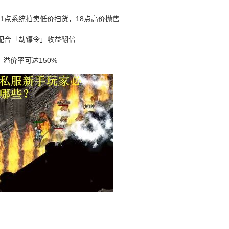
1点系统拍卖低价扫货，18点高价抛售
，配合「劫镖令」收益翻倍
溢价率可达150%