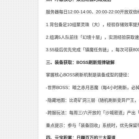
服务器每日12:00-14:00、20:00-22:00开
1.背包备足10组聚灵珠（大），经验存储效率提升
2.组满5人队前往「幻境十层」，实测经验获取速
3.55级后优先完成「镇魔任务链」，每次可获8
三、装备获取：BOSS刷新规律破解
掌握核心BOSS刷新机制是装备成型的捷径：
-世界BOSS：暗之赤月恶魔（每4小时刷新，必
-隐藏地图：比奇矿洞三层（随机刷新变异尸王，
-跨服玩法：每周三/六开放的「沙城密道」产出
重点提示：参与「装备回收」系统时，优先保留
四、元宝积累：日赚百万的三大渠道