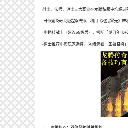
战士、法师、道士三大职业在龙腾私服中均经过
-开服前3天优先选择法师，利用《地狱雷光》群
-中期转战士（建议55级后），搭配「逐日剑法+
-道士推荐小资玩家选择，50级解锁「圣兽召唤
二、冲级核心：双倍经验时段规划