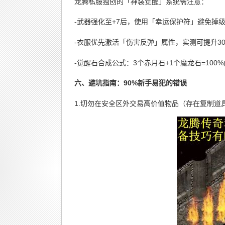
龙腾私服独创的「神装觉醒」系统需注意：
-武器强化至+7后，使用「幸运保护符」避免掉
-衣服优先激活「伤害反弹」属性，实测可提升3
-觉醒石合成公式：3个赤月石+1个魔龙石=100
六、避坑指南：90%新手易犯的错误
1.切勿在安全区外交易高价值物品（存在复制道