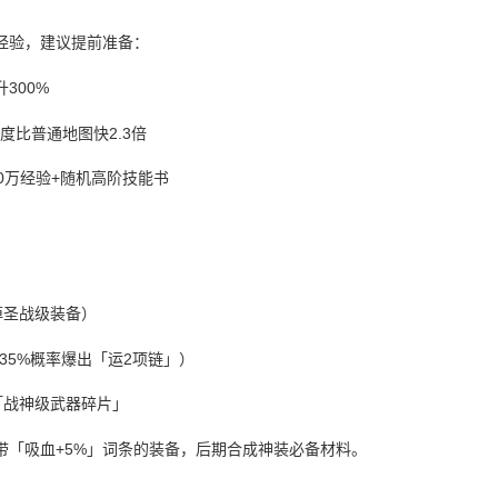
放双倍经验，建议提前准备：
300%
度比普通地图快2.3倍
00万经验+随机高阶技能书
掉圣战级装备）
35%概率爆出「运2项链」）
「战神级武器碎片」
带「吸血+5%」词条的装备，后期合成神装必备材料。