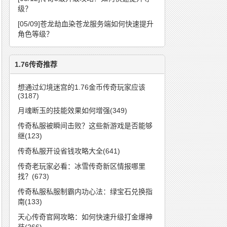
级？
[05/09]
苍龙劫血染苍龙服务端如何快速提升
角色等级？
1.76传奇推荐
想通过幻境迷宫的1.76金币传奇玩家应该
(3187)
月魂断玉的技能效果如何增强(349)
传奇私服被瞬间击败？这些新游戏是否能够
继(123)
传奇私服开设省钱攻略大全(641)
传奇老玩家必看：冰雪传奇新区情报哪里
找？(673)
传奇私服私服制霸内功心法：绿宝石兑换指
南(133)
天心传奇官网攻略：如何快速升级打金爆神