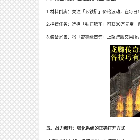
1.材料倒卖：关注「玄铁矿」价格波动，在每日1
2.押镖任务：选择「钻石镖车」可获80万元宝
3.装备寄售：将「雷霆级首饰」上架跨服交易所，
五、战力飙升：强化系统的正确打开方式