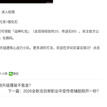
」进入权限
元宝+强化石
建可领取「战神礼包」（含双倍经验符10、传送石50）。关注官方公
」兑换码。
7天组建核心战力小队。更多进阶打法，欢迎在评论区留言探讨！点击
人人网
微信
效升级爆装不氪金？
下一篇：2026全新沧剑单职业中变传奇辅助刚开一秒？