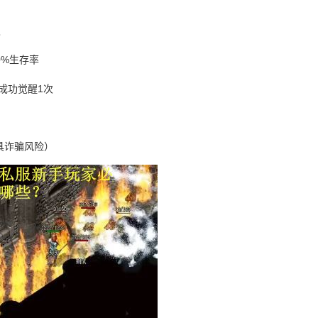
级
0%生存率
%成功觉醒1次
具诈骗风险）