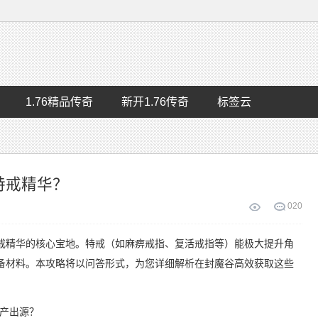
1.76精品传奇
新开1.76传奇
标签云
特戒精华？
0
20
戒精华的核心宝地。特戒（如麻痹戒指、复活戒指等）能极大提升角
备材料。本攻略将以问答形式，为您详细解析在封魔谷高效获取这些
。
要产出源？