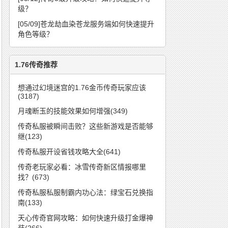
级？
[05/09]
苍龙劫血染苍龙服务端如何快速提升
角色等级？
1.76传奇推荐
想通过幻境迷宫的1.76金币传奇玩家应该
(3187)
月魂断玉的技能效果如何增强(349)
传奇私服被瞬间击败？这些新游戏是否能够
继(123)
传奇私服开设省钱攻略大全(641)
传奇老玩家必看：冰雪传奇新区情报哪里
找？(673)
传奇私服私服制霸内功心法：绿宝石兑换指
南(133)
天心传奇官网攻略：如何快速升级打金爆神