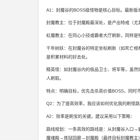
A1：封魔谷的BOSS级怪物是核心目标。最新
封魔教主：位于封魔殿最深处，是产出特戒（尤
虹魔教主：在同心小径或霸者大厅刷新，同样是
千年树妖：在封魔谷的特定坐标刷新（如死亡棺
是积累材料的好去处。
精英怪：如封魔谷内的极品卫士、将军等，虽然
人刷取。
特点：明确目标，优先击杀高价值BOSS，同时
Q2：为了提高效率，我应该如何优化我的刷怪
A2：效率是刷宝的关键。建议采用以下策略：
路线规划：一条高效的路线是：从封魔谷入口→
魔魂殿→炼狱回廊→封魔殿（最终目标封魔教主