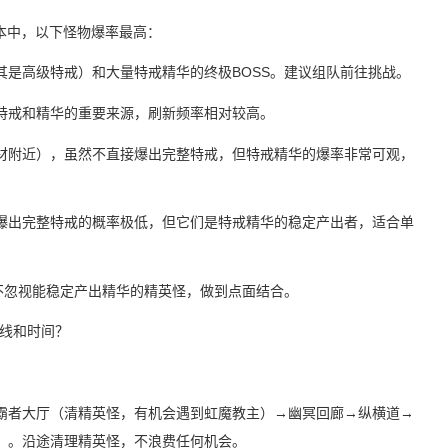
版本中，以下怪物爆率最高：
其是高级特戒）和大量特戒精华的终极BOSS。建议组队前往挑战。
特戒和精华的重要来源，刷新频率相对较高。
材附近），虽然不直接爆出完整特戒，但特戒精华的爆率非常可观，
爆出完整特戒的概率极低，但它们是特戒精华的稳定产出者，适合单
不忽视能稳定产出精华的精英怪，做到点面结合。
路线和时间？
霸者大厅（清精英怪，有机会遇到虹魔教主）→幽冥回廊→纵横道→
）。沿途清理精英怪，不浪费任何机会。