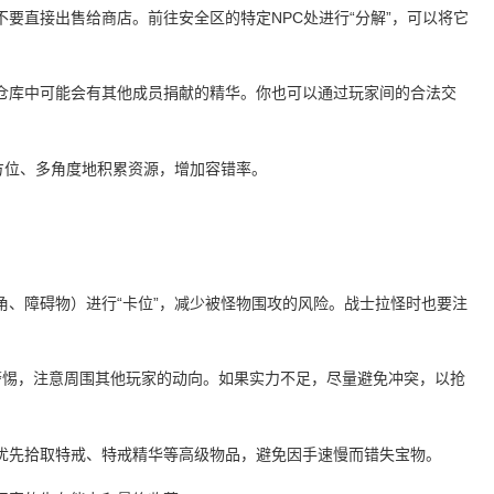
要直接出售给商店。前往安全区的特定NPC处进行“分解”，可以将它
。
仓库中可能会有其他成员捐献的精华。你也可以通过玩家间的合法交
方位、多角度地积累资源，增加容错率。
角、障碍物）进行“卡位”，减少被怪物围攻的风险。战士拉怪时也要注
警惕，注意周围其他玩家的动向。如果实力不足，尽量避免冲突，以抢
优先拾取特戒、特戒精华等高级物品，避免因手速慢而错失宝物。