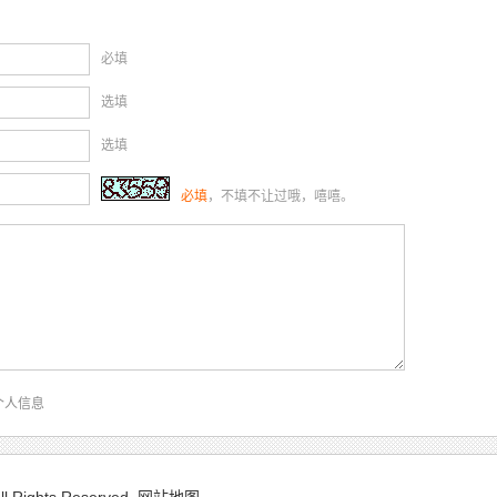
必填
选填
选填
必填
，不填不让过哦，嘻嘻。
个人信息
 Rights Reserved.
网站地图