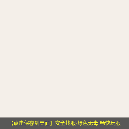
【点击保存到桌面】安全找服·绿色无毒·畅快玩服