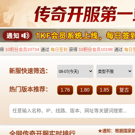
首
页
1.76
传
奇
私
服
1.76
复
古
传
奇
1.76
精
品
传
奇
新
开
1.76
传
奇
标
签
云