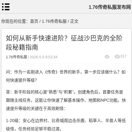
1.76传奇私服发布网
首
你现在的位置：
首页
/
1.76传奇私服
/ 正文
页
1.76
传
如何从新手快速进阶？征战沙巴克的全阶
奇
私
服
段秘籍指南
1.76
复
古
传
0
17
1.76传奇私服
| 2026-5-5 9:53:34
奇
1.76
精
品
传
问：作为一名刚进入《传奇》世界的新手，第一步应该做什么？如
奇
新
开
1.76
何快速提升等级？
传
奇
标
签
答：新手阶段的核心是“熟悉”与“积累”。创建角色后，首要任务是
云
跟随主线任务，这能让你快速了解基本操作、地图和NPC功能。快
速提升等级的关键在于高效刷怪：
1-20级：安心在边界村、比奇城周边击杀鹿、稻草人、半兽人等低
级怪，任务经验足够平稳过渡。