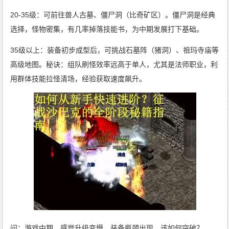
20-35级：可前往兽人古墓、僵尸洞（比奇矿区）。僵尸洞是经典
选择，怪物密集，有几率掉落技能书，为中期发展打下基础。
35级以上：装备初步成型后，可挑战石墓阵（猪洞）、祖玛寺庙等
高级地图。秘诀：组队刷怪效率远高于单人，尤其是法师职业，利
用群体技能拉怪清场，经验获取速度飙升。
问：游戏中期，感觉升级变慢，装备瓶颈出现，该如何突破？