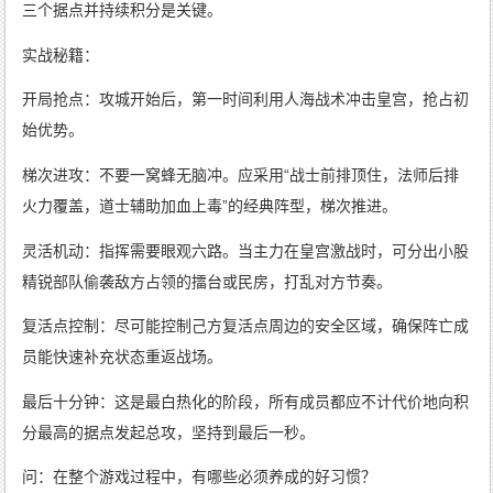
三个据点并持续积分是关键。
实战秘籍：
开局抢点：攻城开始后，第一时间利用人海战术冲击皇宫，抢占初
始优势。
梯次进攻：不要一窝蜂无脑冲。应采用“战士前排顶住，法师后排
火力覆盖，道士辅助加血上毒”的经典阵型，梯次推进。
灵活机动：指挥需要眼观六路。当主力在皇宫激战时，可分出小股
精锐部队偷袭敌方占领的擂台或民房，打乱对方节奏。
复活点控制：尽可能控制己方复活点周边的安全区域，确保阵亡成
员能快速补充状态重返战场。
最后十分钟：这是最白热化的阶段，所有成员都应不计代价地向积
分最高的据点发起总攻，坚持到最后一秒。
问：在整个游戏过程中，有哪些必须养成的好习惯？