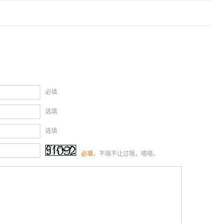
必填
选填
选填
必填
，不填不让过哦，嘻嘻。