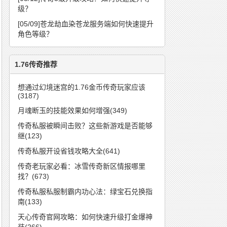
级？
[05/09]
苍龙劫血染苍龙服务端如何快速提升
角色等级？
1.76传奇推荐
想通过幻境迷宫的1.76金币传奇玩家应该
(3187)
月魂断玉的技能效果如何增强(349)
传奇私服被瞬间击败？这些新游戏是否能够
继(123)
传奇私服开设省钱攻略大全(641)
传奇老玩家必看：冰雪传奇新区情报哪里
找？(673)
传奇私服私服制霸内功心法：绿宝石兑换指
南(133)
天心传奇官网攻略：如何快速升级打金爆神