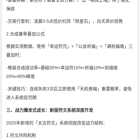
保底
-交易行套利：凌晨3-5点低价扫货「陨星石」，白天高价挂售
2.合成暴率叠加公式
根据实测数据，使用「幸运符咒」+「公会祈福」+「满祝福值」三
叠加时：
-橙装合成成功率=基础35%+幸运符15%+祈福10%+祝福值
20%=80%峰值
-关键技巧：连续失败3次后立即使用「天机卷轴」重置概率，避免
进入系统惩罚期
三、战力爆发式成长：新版符文系统深度开发
2025年新增的「太古符文」系统彻底改变战力结构：
1.符文共鸣机制