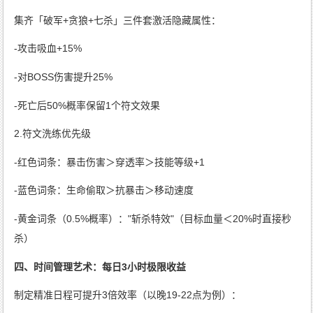
集齐「破军+贪狼+七杀」三件套激活隐藏属性：
-攻击吸血+15%
-对BOSS伤害提升25%
-死亡后50%概率保留1个符文效果
2.符文洗练优先级
-红色词条：暴击伤害＞穿透率＞技能等级+1
-蓝色词条：生命偷取＞抗暴击＞移动速度
-黄金词条（0.5%概率）："斩杀特效"（目标血量＜20%时直接秒
杀）
四、时间管理艺术：每日3小时极限收益
制定精准日程可提升3倍效率（以晚19-22点为例）：