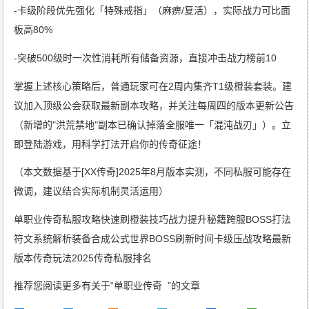
-卡级阶段优先强化「特殊戒指」（麻痹/复活），实际战力可比面
板高80%
-突破500级时一次性消耗所有储备资源，直接冲击战力榜前10
掌握上述核心策略后，普通玩家可在2周内集齐T1级橙装套装。建
议加入顶级公会获取最新副本攻略，并关注每周四的版本更新公告
（新增的"洪荒禁地"副本已确认掉落全服唯一「混沌战刃」）。立
即登陆游戏，用科学打法开启你的传奇征途！
（本文数据基于[XX传奇]2025年8月版本实测，不同私服可能存在
微调，建议结合实际机制灵活运用）
单职业传奇私服攻略快速刷橙装技巧战力提升秘籍跨服BOSS打法
符文系统解析装备合成公式世界BOSS刷新时间卡级压战攻略最新
版本传奇玩法2025传奇私服排名
推荐您阅读更多有关于“
单职业传奇
”的文章