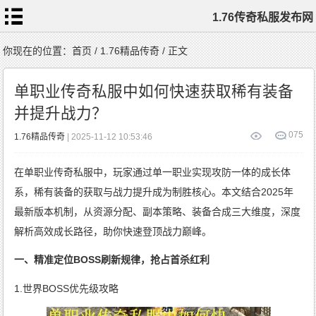
1.76传奇私服发布网
首
你现在的位置：
首页
/
1.76精品传奇
/ 正文
页
1.76
传
单职业传奇私服中如何快速获取稀有装备
奇
私
服
并提升战力？
1.76
复
古
传
0
75
1.76精品传奇
| 2025-11-12 10:53:46
奇
1.76
精
品
传
在单职业传奇私服中，玩家通过单一职业实现攻防一体的成长体
奇
新
开
1.76
系，稀有装备的获取与战力提升成为制胜核心。本文结合2025年
传
奇
标
最新版本机制，从资源分配、副本策略、装备合成三大维度，深度
签
云
解析高效成长路径，助你快速登顶战力巅峰。
一、精准定位BOSS刷新规律，抢占首杀红利
1.世界BOSS优先级攻略