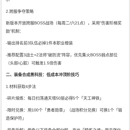
2.跨服争夺策略
新版本开放跨服BOSS战场（每周二/六21点），采用"伤害阶梯奖
励"机制：
-输出排名前3队伍必掉1件本职业橙装
-推荐配置3战士+2法师"破防流"阵容，优先集火BOSS弱点部位
（头部/心脏）可触发1.5倍伤害
二、装备合成黑科技：低成本冲顶阶技巧
1.材料获取4步法
-碎片熔炼：每日扫荡通天塔50层必得5个「天工神铁」
-限时兑换：用100个「勇者勋章」（战场积分兑换）可换1个「锻
造保护符」
-装备拆解：紫色以下装备全部分解，产出「精炼之魂」用于强化