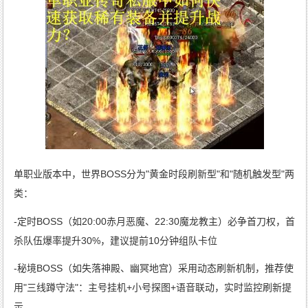
单职业版本中，世界BOSS分为"黄金时段刷新型"和"随机触发型"两
类：
-定时BOSS（如20:00赤月恶魔、22:30魔龙教主）必争首刀权，首
杀队伍爆率提升30%，建议提前10分钟组队卡位
-秘境BOSS（如失落神殿、幽冥地宫）采用动态刷新机制，推荐使
用"三线蹲守法"：主号挂机+小号探图+语音联动，实时监控刷新提
示